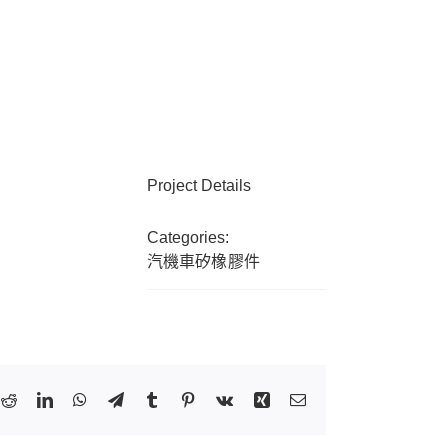
Project Details
Categories:
汽機車矽橡膠件
k
tter
Reddit
LinkedIn
WhatsApp
Telegram
Tumblr
Pinterest
Vk
Xing
Email: