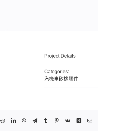
Project Details
Categories:
汽機車矽橡膠件
k
tter
Reddit
LinkedIn
WhatsApp
Telegram
Tumblr
Pinterest
Vk
Xing
Email: