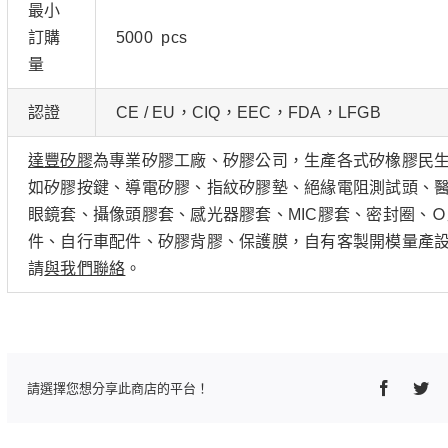
最小
訂購
5000 pcs
量
認證
CE / EU，CIQ，EEC，FDA，LFGB
達豐矽膠
為專業矽膠工廠、矽膠公司，生產各式矽橡膠民
如矽膠按鍵、導電矽膠、指紋矽膠墊、絕緣電阻測試頭、醫
眼鏡套、攝像頭膠套、感光器膠套、MIC膠套、密封圈、
件、自行車配件、矽膠背膠、保護膜，自有客製開模量產
請
與我們聯絡
。
Faceboo
Twi
請選擇您想分享此商店的平台！