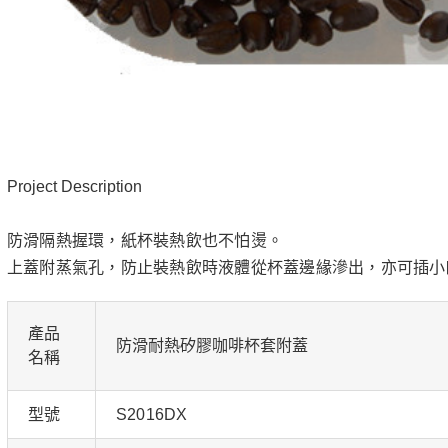
Project Description
防滑隔熱握環，紙杯裝熱飲也不怕燙。
上蓋附蒸氣孔，防止裝熱飲時液體從杯蓋邊緣滲出，亦可插小
產品
防滑耐熱矽膠咖啡杯套附蓋
名稱
型號
S2016DX