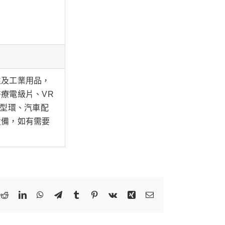
生及工業用品，
療電級片、VR
Ｏ型環、汽車配
設備，如有需要
k
tter
Reddit
LinkedIn
WhatsApp
Telegram
Tumblr
Pinterest
Vk
Xing
Email: