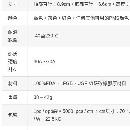
尺寸
頂部直徑：8.9cm，底部直徑：6.6cm，高度：6
顏色
藍色，灰色，綠色。任何其他可用的PMS顏色
耐溫
-40至230°C
範圍
邵氏
硬度
30A〜70A
計A
材料
100%FDA，LFGB，USP VI級矽橡膠原材料
重量
38 – 42g
1pc / opp袋。5000 pcs / ctn 。ctn尺寸：70 * 
包裝
/ W：22.5KG