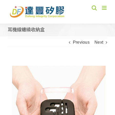
Skip
to
content
耳機線纏繞收納盒
Previous
Next
View
Larger
Image