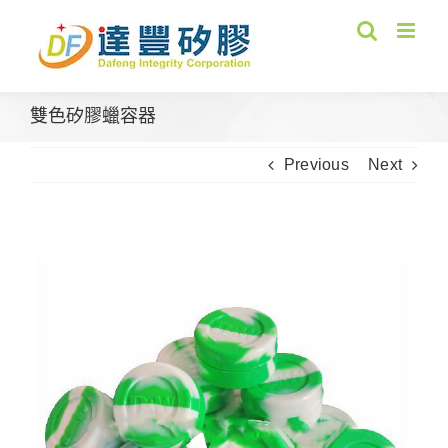
Skip
to
content
雙色矽膠蠟容器
Previous
Next
View
Larger
Image