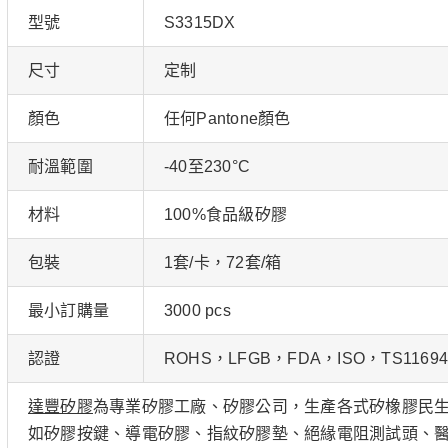
型號
S3315DX
尺寸
定制
顏色
任何Pantone顏色
耐溫範圍
-40至230°C
材料
100%食品級矽膠
包裝
1套/卡，72套/箱
最小訂購量
3000 pcs
認證
ROHS，LFGB，FDA，ISO，TS11694
達豐矽膠
為專業矽膠工廠、矽膠公司，生產各式矽橡膠民
如矽膠按鍵、導電矽膠、指紋矽膠墊、絕緣電阻測試頭、醫