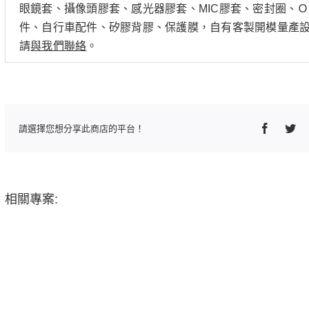
眼鏡套、攝像頭膠套、感光器膠套、MIC膠套、密封圈、
件、自行車配件、矽膠背膠、保護膜，自有客製開模量產
請
與我們聯絡
。
Faceboo
Twi
請選擇您想分享此商店的平台！
相關專案: