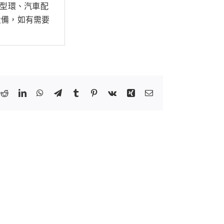
Ｏ型環、汽車配
設備，如有需要
k
tter
Reddit
LinkedIn
WhatsApp
Telegram
Tumblr
Pinterest
Vk
Xing
Email: