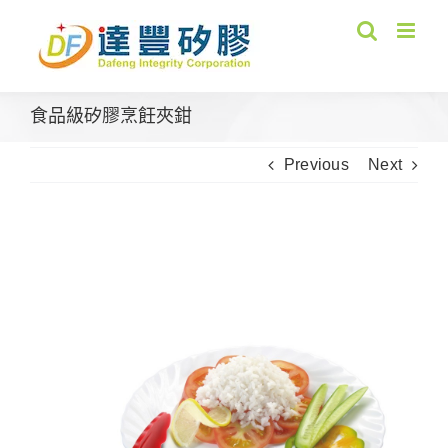
Skip
to
content
食品級矽膠烹飪夾鉗
Previous
Next
View
Larger
Image