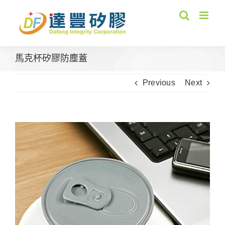
Skip
to
content
馬克杯矽膠防塵蓋
Previous
Next
View
Larger
Image