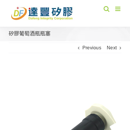
Skip
to
content
矽膠葡萄酒瓶瓶塞
Previous
Next
View
Larger
Image