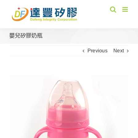
Skip
to
content
嬰兒矽膠奶瓶
Previous
Next
View
Larger
Image