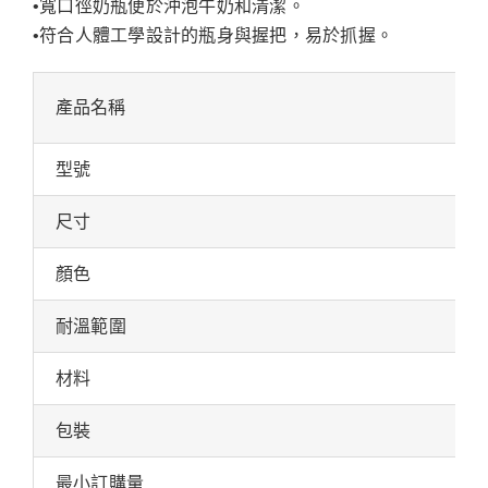
•寬口徑奶瓶便於沖泡牛奶和清潔。
•符合人體工學設計的瓶身與握把，易於抓握。
產品名稱
型號
尺寸
顏色
耐溫範圍
材料
包裝
最小訂購量