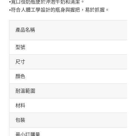
•寬口徑奶瓶便於沖泡牛奶和清潔。
•符合人體工學設計的瓶身與握把，易於抓握。
產品名稱
型號
尺寸
顏色
耐溫範圍
材料
包裝
最小訂購量