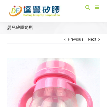
Skip
to
content
嬰兒矽膠奶瓶
Previous
Next
View
Larger
Image