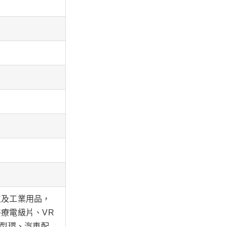
生及工業用品，
療電級片、VR
Ｏ型環、汽車配