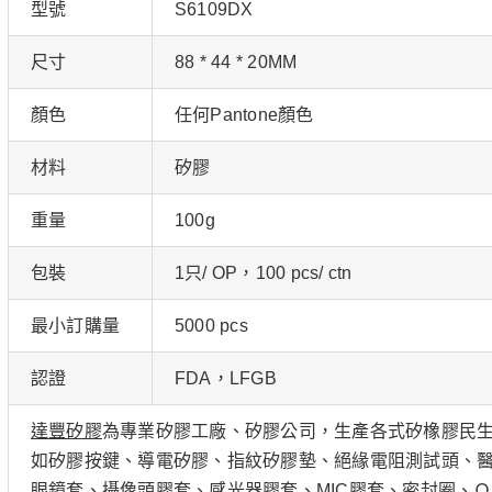
型號
S6109DX
尺寸
88 * 44 * 20MM
顏色
任何Pantone顏色
材料
矽膠
重量
100g
包裝
1只/ OP，100 pcs/ ctn
最小訂購量
5000 pcs
認證
FDA，LFGB
達豐矽膠
為專業矽膠工廠、矽膠公司，生產各式矽橡膠民
如矽膠按鍵、導電矽膠、指紋矽膠墊、絕緣電阻測試頭、醫
眼鏡套、攝像頭膠套、感光器膠套、MIC膠套、密封圈、