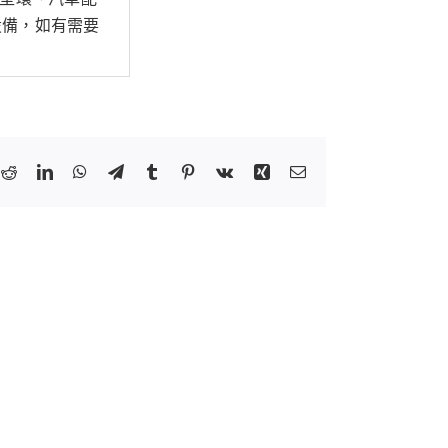
設備，如有需要
k
tter
Reddit
LinkedIn
WhatsApp
Telegram
Tumblr
Pinterest
Vk
Xing
Email: