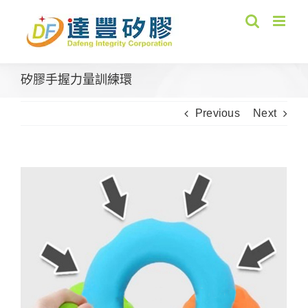
Skip
to
content
矽膠手握力量訓練環
Previous
Next
View
Larger
Image