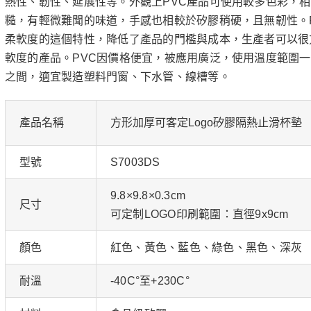
熱性、韌性、延展性等。外觀上PVC產品可使用較多色彩，
糙，有輕微難聞的味道，手感也相較於矽膠稍硬，且無韌性。
柔軟度的這個特性，降低了產品的門檻與成本，生產者可以很
軟度的產品。PVC因價格便宜，被應用廣泛，使用溫度範圍一般
之間，適宜製造塑料門窗、下水管、線槽等。
產品名稱
方形加厚可客定Logo矽膠隔熱止滑杯墊
型號
S7003DS
9.8×9.8×0.3cm
尺寸
可定制LOGO印刷範圍：直徑9x9cm
顏色
紅色、黃色、藍色、綠色、黑色、深灰
耐溫
-40C°至+230C°