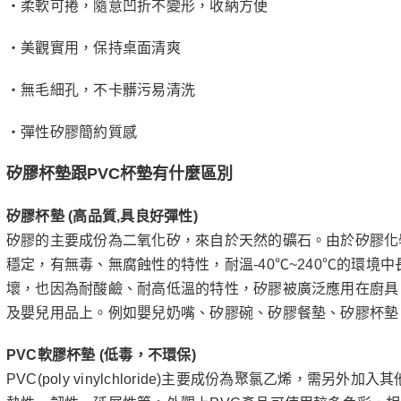
‧柔軟可捲，隨意凹折不變形，收納方便
‧美觀實用，保持桌面清爽
‧無毛細孔，不卡髒污易清洗
‧彈性矽膠簡約質感
矽膠杯墊跟PVC杯墊有什麼區別
矽膠杯墊 (高品質,具良好彈性)
矽膠的主要成份為二氧化矽，來自於天然的礦石。由於矽膠化
穩定，有無毒、無腐蝕性的特性，耐溫-40℃~240℃的環境
壞，也因為耐酸鹼、耐高低溫的特性，矽膠被廣泛應用在廚具
及嬰兒用品上。例如嬰兒奶嘴、矽膠碗、矽膠餐墊、矽膠杯墊
PVC軟膠杯墊 (低毒，不環保)
PVC(poly vinylchloride)主要成份為聚氯乙烯，需另外