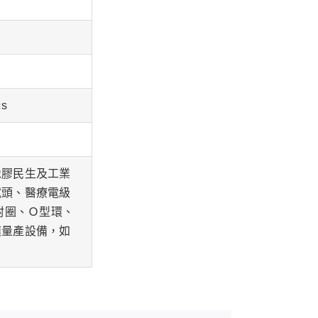
s
橡膠民生及工業
試頭、醫療電級
封圈、Ｏ型環、
模量產設備，如