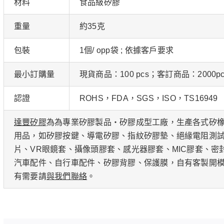
材料
食品級矽膠
重量
約35克
包裝
1個/ opp袋 ; 依據客戶要求
最小訂購量
現貨商品：100 pcs；客訂商品：2000pc
認證
ROHS，FDA，SGS，ISO，TS16949
達豐矽膠
為為專業矽膠製品・矽膠成型工廠，生產各式矽
用品，如矽膠按鍵、導電矽膠、指紋矽膠墊、絕緣電阻測
片、VR眼鏡套、攝像頭膠套、感光器膠套、MIC膠套、密
汽車配件、自行車配件、矽膠背膠、保護膜，自有客製開
有需要請
與我們聯絡
。