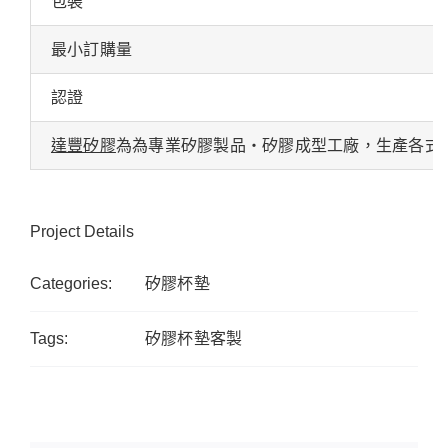
包裝
最小訂購量
認證
達豐矽膠
為為專業矽膠製品・矽膠成型工廠，生產各式
Project Details
Categories:
矽膠杯墊
Tags:
矽膠杯墊客製