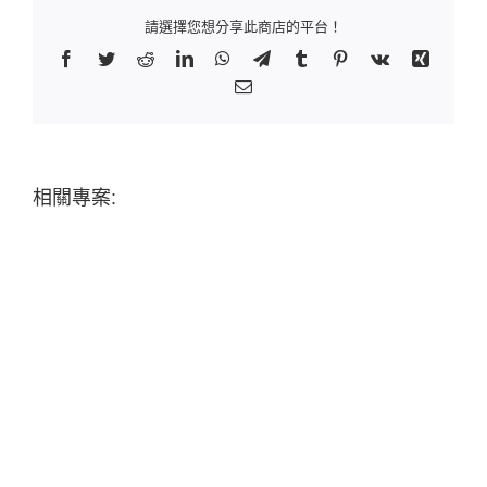
請選擇您想分享此商店的平台！
Facebook
Twitter
Reddit
LinkedIn
WhatsApp
Telegram
Tumblr
Pinterest
Vk
Xing
Email:
相關專案: