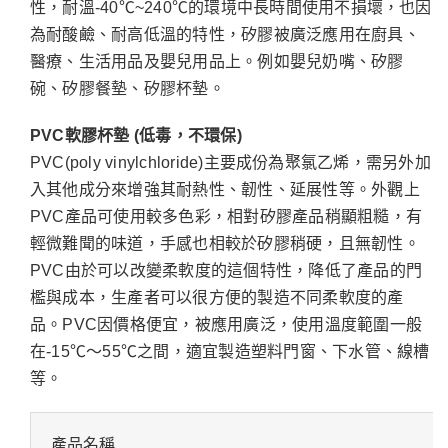
性，耐溫-40℃~240℃的環境中長時間使用不損壞，也因
為耐酸鹼、耐高低溫的特性，矽膠被廣泛應用在廚具、
醫療、生活用品及嬰兒用品上。例如嬰兒奶嘴、矽膠
碗、矽膠餐墊、矽膠杯墊。
PVC軟膠杯墊 (低毒，不環保)
PVC(poly vinylchloride)主要成份為聚氯乙烯，需另外加
入其他成分來增強其耐熱性、韌性、延展性等。外觀上
PVC產品可使用較多色彩，相對矽膠產品稍顯粗糙，有
輕微難聞的味道，手感也相較於矽膠稍硬，且無韌性。
PVC由於可以改變柔軟度的這個特性，降低了產品的門
檻與成本，生產者可以很方便的製造不同柔軟度的產
品。PVC因價格便宜，被應用廣泛，使用溫度範圍一般
在-15℃～55℃之間，適宜製造塑料門窗、下水管、線槽
等。
產品名稱