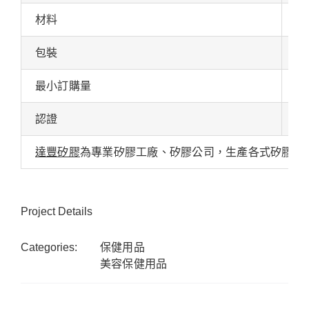
材料
A
包裝
紙
最小訂購量
30
認證
IS
達豐矽膠
為專業矽膠工廠、矽膠公司，生產各式矽膠按
Project Details
Categories:
保健用品
美容保健用品