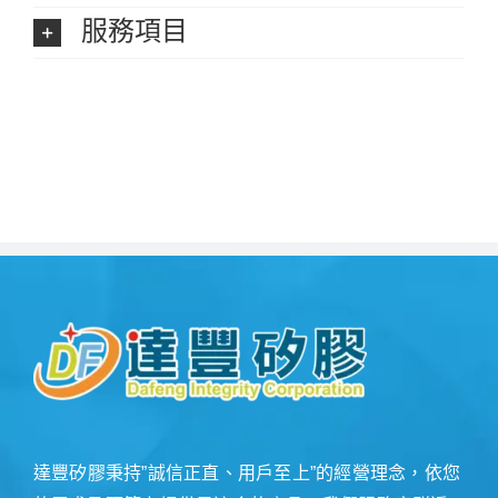
服務項目
達豐矽膠秉持”誠信正直、用戶至上”的經營理念，依您