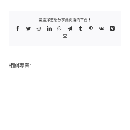
請選擇您想分享此商店的平台！
Facebook
Twitter
Reddit
LinkedIn
WhatsApp
Telegram
Tumblr
Pinterest
Vk
Xing
Email:
相關專案: