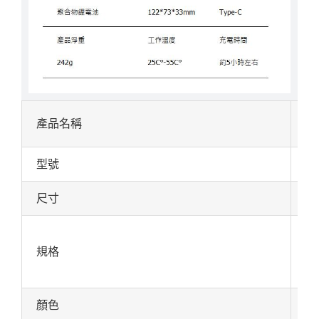
產品名稱
迷
型號
Po
尺寸
12
鋰
規格
工
淨
顏色
山