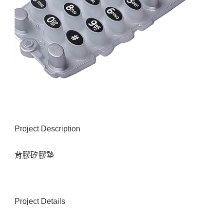
Project Description
背膠矽膠墊
Project Details