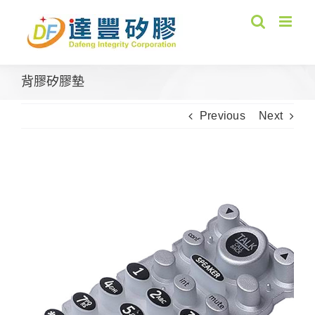
Skip
to
content
背膠矽膠墊
Previous
Next
View
Larger
Image