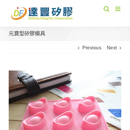
Skip
to
content
元寶型矽膠模具
Previous
Next
View
Larger
Image