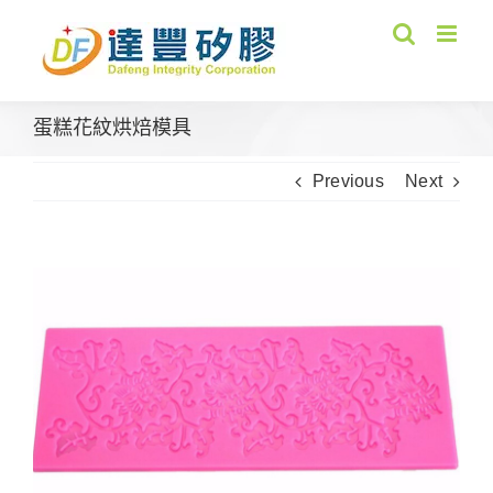
Skip
to
content
蛋糕花紋烘焙模具
Previous
Next
View
Larger
Image