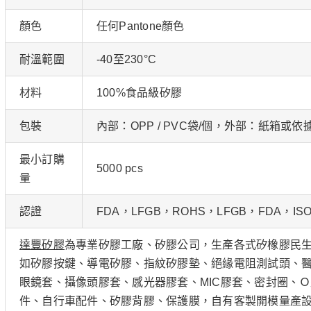
顏色
任何Pantone顏色
耐溫範圍
-40至230°C
材料
100%食品級矽膠
包裝
內部：OPP / PVC袋/個，外部：紙箱或
最小訂購
5000 pcs
量
認證
FDA，LFGB，ROHS，LFGB，FDA，ISO
達豐矽膠
為專業矽膠工廠、矽膠公司，生產各式矽橡膠民
如矽膠按鍵、導電矽膠、指紋矽膠墊、絕緣電阻測試頭、醫
眼鏡套、攝像頭膠套、感光器膠套、MIC膠套、密封圈、
件、自行車配件、矽膠背膠、保護膜，自有客製開模量產