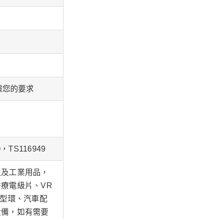
依據您的要求
，TS116949
生及工業用品，
療電級片、VR
Ｏ型環、汽車配
設備，如有需要